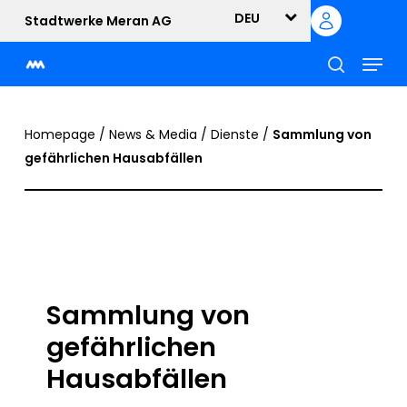
Skip
DEU
Stadtwerke Meran AG
to
Menu
main
content
suche
Homepage
/
News & Media
/
Dienste
/
Sammlung von
gefährlichen Hausabfällen
Sammlung von
gefährlichen
Hausabfällen