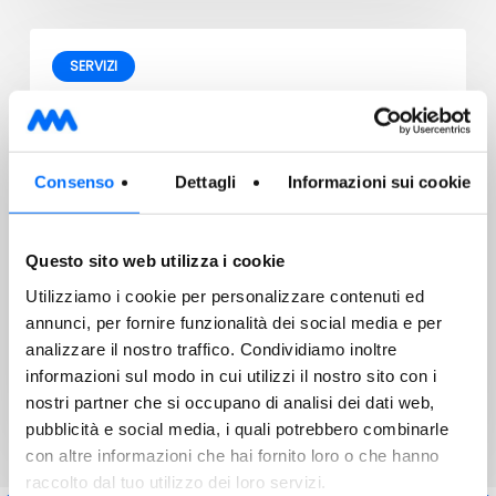
SERVIZI
29/07/2026
Raccolta mobile dei rifiuti pericolosi
Consenso
Dettagli
Informazioni sui cookie
Questo sito web utilizza i cookie
Utilizziamo i cookie per personalizzare contenuti ed
Gentile Cliente, Ti ricordiamo che il prossimo
annunci, per fornire funzionalità dei social media e per
appuntamento per la raccolta mobile dei rifiuti
analizzare il nostro traffico. Condividiamo inoltre
pericolosi…
informazioni sul modo in cui utilizzi il nostro sito con i
nostri partner che si occupano di analisi dei dati web,
pubblicità e social media, i quali potrebbero combinarle
con altre informazioni che hai fornito loro o che hanno
raccolto dal tuo utilizzo dei loro servizi.