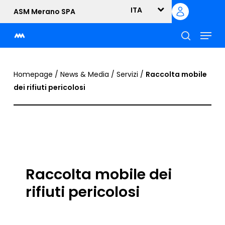
Skip
ITA
ASM Merano SPA
to
Menu
main
content
cerca
Homepage
/
News & Media
/
Servizi
/
Raccolta mobile
dei rifiuti pericolosi
Raccolta mobile dei
rifiuti pericolosi