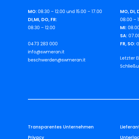
MO:
08.30 – 12.00 und 15.00 – 17.00
MO, DI, 
DI,MI, DO, FR:
08.00 – 1
08.30 – 12.00
MI:
08.00
SA:
07.00
0473 283 000
FR, SO:
G
info@swmeran.it
Letzter 
beschwerden@swmeran.it
Schließ
Transparentes Unternehmen
Lieferan
Privacy
Unterla