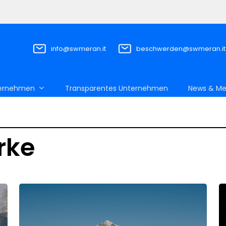
info@swmeran.it
beschwerden@swmeran.it
ernehmen
Transparentes Unternehmen
News & Me
rke