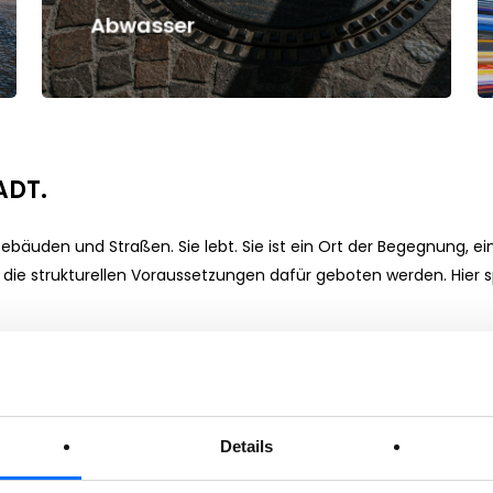
Abwasser
ADT.
bäuden und Straßen. Sie lebt. Sie ist ein Ort der Begegnung, ei
 die strukturellen Voraussetzungen dafür geboten werden. Hier s
m die Uhr um die Themen öffentliche Beleuchtung, Müll, Wasser 
r- und Abwassernetze und ein gepflegtes Stadtbild sind nicht nur
Details
uf, den Bürger:innen Merans qualitativ hochwertige Dienstleistu