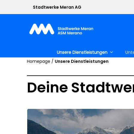
Skip
Stadtwerke Meran AG
to
main
content
Unsere Dienstleistungen
Unt
Homepage
/
Unsere Dienstleistungen
Deine Stadtwe