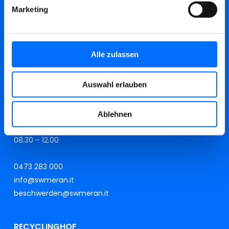
Marketing
HAUPTSITZ
L.-Zuegg-Str. 28/A
Fußgängereingang
Alle zulassen
A.-Brogliati-Str. 12
Auswahl erlauben
Einfahrt für Fahrzeuge
MO:
08.30 – 12.00 und 15.00 – 17.00
Ablehnen
DI,MI, DO, FR:
08.30 – 12.00
0473 283 000
info@swmeran.it
beschwerden@swmeran.it
RECYCLINGHOF