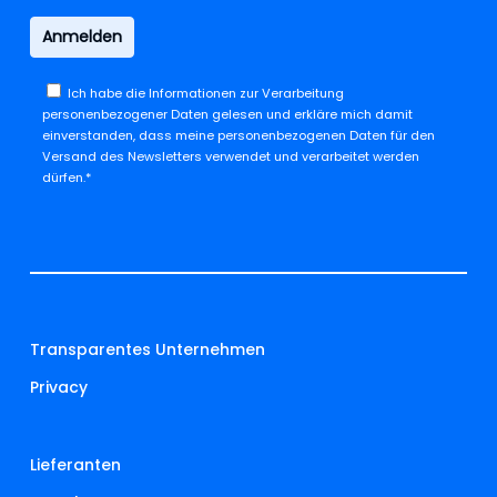
Ich habe die
Informationen zur Verarbeitung
personenbezogener Daten
gelesen und erkläre mich damit
einverstanden, dass meine personenbezogenen Daten für den
Versand des Newsletters verwendet und verarbeitet werden
dürfen.*
Transparentes Unternehmen
Privacy
Lieferanten