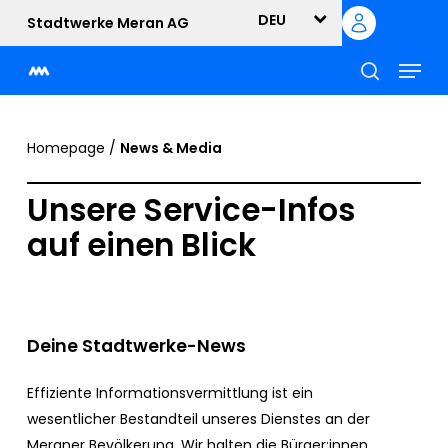
Skip
DEU
Stadtwerke Meran AG
to
Menu
main
content
suche
Homepage
/
News & Media
Unsere Service-Infos
auf einen Blick
Deine Stadtwerke-News
Effiziente Informationsvermittlung ist ein
wesentlicher Bestandteil unseres Dienstes an der
Meraner Bevölkerung. Wir halten die Bürger:innen