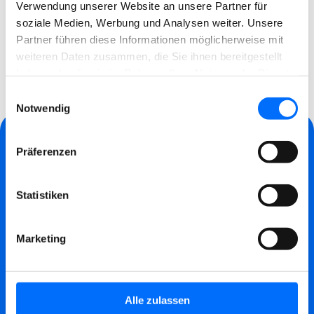
Verwendung unserer Website an unsere Partner für
soziale Medien, Werbung und Analysen weiter. Unsere
Lesen Sie die Bestimmungen
Partner führen diese Informationen möglicherweise mit
weiteren Daten zusammen, die Sie ihnen bereitgestellt
haben oder die sie im Rahmen Ihrer Nutzung der Dienste
gesammelt haben.
Einwilligungsauswahl
Notwendig
Präferenzen
HAUPTSITZ
L.-Zuegg-Str. 28/A
Statistiken
Fußgängereingang
A.-Brogliati-Str. 12
Marketing
Einfahrt für Fahrzeuge
MO:
08.30 – 12.00 und 15.00 – 17.00
Alle zulassen
DI,MI, DO, FR: