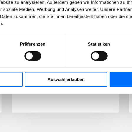
Website zu analysieren. Außerdem geben wir Informationen zu I
r soziale Medien, Werbung und Analysen weiter. Unsere Partner
 Daten zusammen, die Sie ihnen bereitgestellt haben oder die s
31/07/2026
n.
Fünfte Kartonpresse
am Vigil-Platz in
Präferenzen
Statistiken
Betrieb genommen
Die Stadtwerke Meran bauen das Netz
zur Wertstoffsammlung im Stadtgebiet
Auswahl erlauben
weiter aus. Am Vigil-Platz wurde…