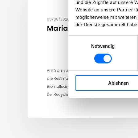
und die Zugriffe auf unsere 
Website an unsere Partner fü
möglicherweise mit weiteren
05/08/2026
der Dienste gesammelt habe
Maria Himmelfahrt
Einwilligungsauswahl
Notwendig
Am Samstag, den 15. August entfällt
die Restmüllsammlung Die
Ablehnen
Biomüllsammlung findet regulär statt.
Der Recyclinghof…