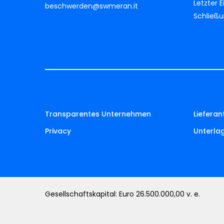
Letzter 
beschwerden@swmeran.it
Schließ
Transparentes Unternehmen
Lieferan
Privacy
Unterla
Gesellschaftskapital: Euro 26.500.000,00 v. e.