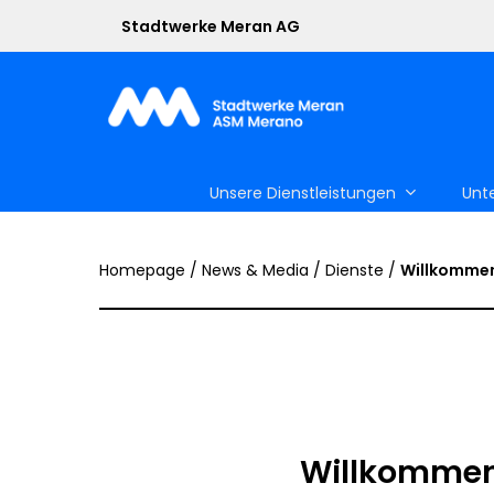
Skip
Stadtwerke Meran AG
to
main
content
Unsere Dienstleistungen
Unt
Homepage
/
News & Media
/
Dienste
/
Willkommen
Willkommen 