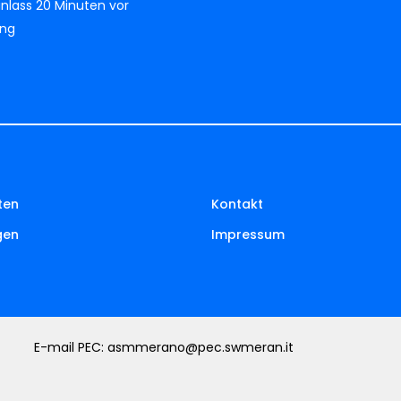
Einlass 20 Minuten vor
ung
ten
Kontakt
gen
Impressum
E-mail PEC:
asmmerano@pec.swmeran.it