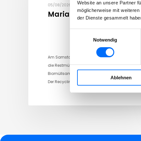
Website an unsere Partner fü
05/08/2026
möglicherweise mit weiteren
Maria Himmelfahrt
der Dienste gesammelt habe
Einwilligungsauswahl
Notwendig
Am Samstag, den 15. August entfällt
die Restmüllsammlung Die
Biomüllsammlung findet regulär statt.
Ablehnen
Der Recyclinghof…