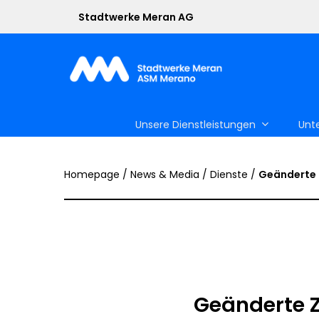
Skip
Stadtwerke Meran AG
to
main
content
Unsere Dienstleistungen
Unt
Homepage
/
News & Media
/
Dienste
/
Geänderte 
Geänderte 