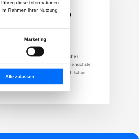
 führen diese Informationen
29/07/2026
ie im Rahmen Ihrer Nutzung
Sammlung von
gefährlichen
Hausabfällen
Marketing
Sehr geehrter Kunde, wir machen
darauf aufmerksam, dass die nächste
mobile Sammlung von gefährlichen
Alle zulassen
Hausabfällen…