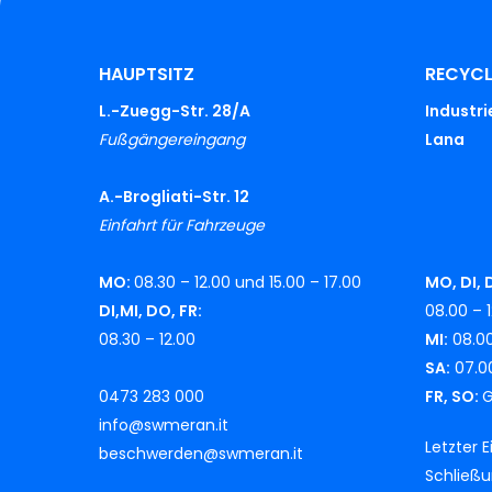
HAUPTSITZ
RECYC
L.-Zuegg-Str. 28/A
Industr
Fußgängereingang
Lana
A.-Brogliati-Str. 12
Einfahrt für Fahrzeuge
MO:
08.30 – 12.00 und 15.00 – 17.00
MO, DI, 
DI,MI, DO, FR:
08.00 – 1
08.30 – 12.00
MI:
08.00
SA:
07.00
0473 283 000
FR, SO:
G
info@swmeran.it
Letzter 
beschwerden@swmeran.it
Schließ