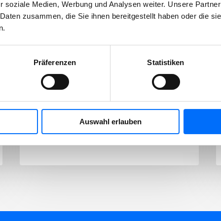
r soziale Medien, Werbung und Analysen weiter. Unsere Partner
31/07/2026
 Daten zusammen, die Sie ihnen bereitgestellt haben oder die s
Fünfte Kartonpresse
n.
am Vigil-Platz in
Betrieb genommen
Präferenzen
Statistiken
Die Stadtwerke Meran bauen das Netz
zur Wertstoffsammlung im Stadtgebiet
weiter aus. Am Vigil-Platz wurde…
Auswahl erlauben