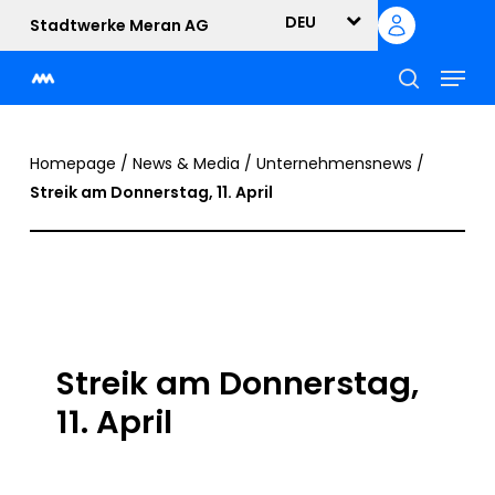
Skip
DEU
Stadtwerke Meran AG
to
Menu
main
content
suche
Homepage
/
News & Media
/
Unternehmensnews
/
Streik am Donnerstag, 11. April
Streik am Donnerstag,
11. April