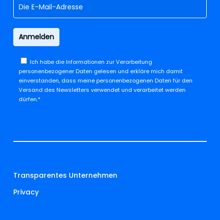
Ich habe die
Informationen zur Verarbeitung
personenbezogener Daten
gelesen und erkläre mich damit
einverstanden, dass meine personenbezogenen Daten für den
Versand des Newsletters verwendet und verarbeitet werden
dürfen.*
Transparentes Unternehmen
Privacy