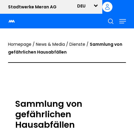
Skip
DEU
Stadtwerke Meran AG
to
Menu
main
content
suche
Homepage
/
News & Media
/
Dienste
/
Sammlung von
gefährlichen Hausabfällen
Sammlung von
gefährlichen
Hausabfällen