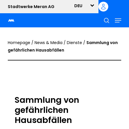
Skip
DEU
Stadtwerke Meran AG
to
Menu
main
content
suche
Homepage
/
News & Media
/
Dienste
/
Sammlung von
gefährlichen Hausabfällen
Sammlung von
gefährlichen
Hausabfällen