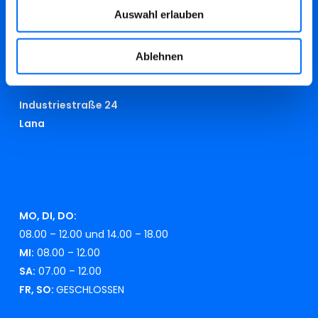
Auswahl erlauben
info@swmeran.it
beschwerden@swmeran.it
Ablehnen
RECYCLINGHOF
Industriestraße 24
Lana
MO, DI, DO:
08.00 – 12.00 und 14.00 – 18.00
MI:
08.00 – 12.00
SA:
07.00 – 12.00
FR, SO:
GESCHLOSSEN