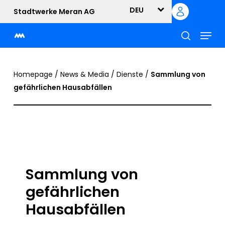
Skip
DEU
Stadtwerke Meran AG
to
Menu
main
content
suche
Homepage
/
News & Media
/
Dienste
/
Sammlung von
gefährlichen Hausabfällen
Sammlung von
gefährlichen
Hausabfällen