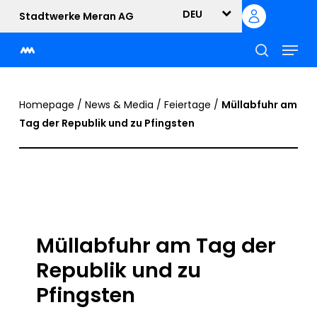
Skip
DEU
Stadtwerke Meran AG
to
Menu
main
content
suche
Homepage
/
News & Media
/
Feiertage
/
Müllabfuhr am
Tag der Republik und zu Pfingsten
Müllabfuhr am Tag der
Republik und zu
Pfingsten