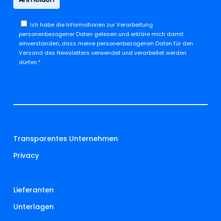
Ich habe die
Informationen zur Verarbeitung
personenbezogener Daten
gelesen und erkläre mich damit
einverstanden, dass meine personenbezogenen Daten für den
Versand des Newsletters verwendet und verarbeitet werden
dürfen.*
Transparentes Unternehmen
Privacy
Lieferanten
Unterlagen