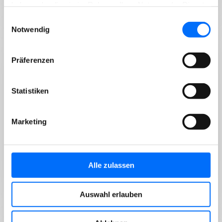
haben oder die sie im Rahmen Ihrer Nutzung der Dienste
gesammelt haben.
Einwilligungsauswahl
Notwendig
DIENSTE
31/07/2026
Präferenzen
Fünfte Kartonpresse am Vigil-Platz
in Betrieb genommen
Statistiken
Marketing
Die Stadtwerke Meran bauen das Netz zur
Wertstoffsammlung im Stadtgebiet weiter aus. Am
Vigil-Platz wurde…
Alle zulassen
Auswahl erlauben
DIENSTE