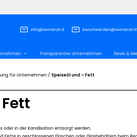
info@swmeran.it
beschwerden@swmeran.it
ernehmen
Transparentes Unternehmen
News & Me
gung für Unternehmen
/
Speiseöl und – Fett
 Fett
schließen
s oder in der Kanalisation entsorgt werden.
nd Fette in geschlossenen Flaschen oder Glasbehältern beim Rec