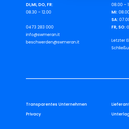
DI,MI, DO, FR:
08.00 – 1
08.30 – 12.00
MI:
08.00
SA:
07.00
0473 283 000
FR, SO:
G
info@swmeran.it
Letzter 
beschwerden@swmeran.it
Schließ
Transparentes Unternehmen
Lieferan
Privacy
Unterla