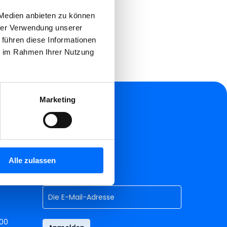
 Medien anbieten zu können
hrer Verwendung unserer
en wieder verwendet werden.
 führen diese Informationen
ie im Rahmen Ihrer Nutzung
Marketing
Folge uns auf
facebook
linkedin
instagram
Alle zulassen
Newsletter
.00