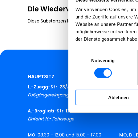
Die Wiederverwertung
Wir verwenden Cookies, um I
und die Zugriffe auf unsere 
Diese Substanzen können als Brennstoff oder als „
Website an unsere Partner fü
möglicherweise mit weiteren
der Dienste gesammelt habe
Einwilligungsauswahl
Notwendig
HAUPTSITZ
RECYC
L.-Zuegg-Str. 28/A
Industr
Fußgängereingang
Lana
Ablehnen
A.-Brogliati-Str. 12
Einfahrt für Fahrzeuge
MO:
08.30 – 12.00 und 15.00 – 17.00
MO, DI, 