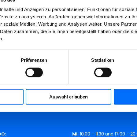
nhalte und Anzeigen zu personalisieren, Funktionen für soziale
Website zu analysieren. Außerdem geben wir Informationen zu I
sekundäres” Rohmaterial in der Produktion von Seifen oder Fett
r soziale Medien, Werbung und Analysen weiter. Unsere Partner
 Daten zusammen, die Sie ihnen bereitgestellt haben oder die s
n.
Präferenzen
Statistiken
LINGHOF
MINIRECYCLINGHOF
iestraße 24
A.-Brogliati-Str. 12
Auswahl erlauben
DO:
MI:
10.00 – 11.30 und 17.00 – 20