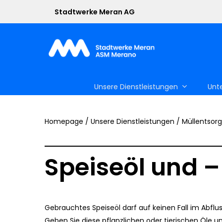
Skip
Stadtwerke Meran AG
to
main
content
Unsere Dienstleistungen
Unt
Homepage
/
Unsere Dienstleistungen
/
Müllentsor
Speiseöl und –
Drücken Sie Enter, um zu suchen, oder ESC, um zu 
Gebrauchtes Speiseöl darf auf keinen Fall im Abflus
Geben Sie diese pflanzlichen oder tierischen Öle u