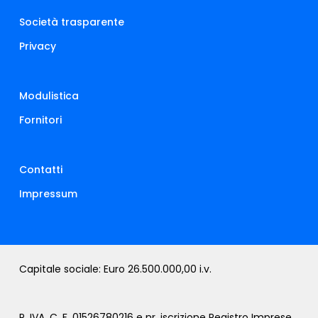
Società trasparente
Privacy
Modulistica
Fornitori
Contatti
Impressum
Capitale sociale: Euro 26.500.000,00 i.v.
P. IVA, C. F. 01526780216 e nr. iscrizione Registro Imprese