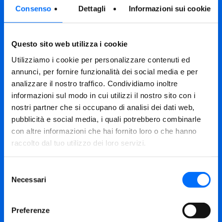
Consenso
Dettagli
Informazioni sui cookie
MAR, MER, GIO, VEN:
08.30 – 12.00
Questo sito web utilizza i cookie
0473 283 000
Utilizziamo i cookie per personalizzare contenuti ed
info@asmmerano.it
annunci, per fornire funzionalità dei social media e per
reclami@asmmerano.it
analizzare il nostro traffico. Condividiamo inoltre
informazioni sul modo in cui utilizzi il nostro sito con i
CENTRO DI RICICLAGGIO
nostri partner che si occupano di analisi dei dati web,
pubblicità e social media, i quali potrebbero combinarle
Zona Industriale, 24
con altre informazioni che hai fornito loro o che hanno
Lana
raccolto dal tuo utilizzo dei loro servizi.
Selezione
Necessari
del
consenso
LUN, MAR, GIO:
Preferenze
08.00 – 12.00 e 14.00 – 18.00