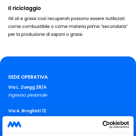
Il riciclaggio
Gli oli e grassi cosí recuperati possono essere riutilizzati
come combustibile o come materia prima “secondaria”
per la produzione di saponi o grassi.
SEDE OPERATIVA
Via L. Zuegg 28/A
ingresso pedonale
Via A. Brogliati 12
ingresso con autoveicoli
LUN:
08.30 – 12.00 e 15:00 – 17:00