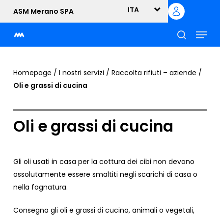
Skip
ITA
ASM Merano SPA
to
Menu
main
content
cerca
Homepage
/
I nostri servizi
/
Raccolta rifiuti – aziende
/
Oli e grassi di cucina
Oli e grassi di cucina
Gli oli usati in casa per la cottura dei cibi non devono
assolutamente essere smaltiti negli scarichi di casa o
nella fognatura.
Consegna gli oli e grassi di cucina, animali o vegetali,