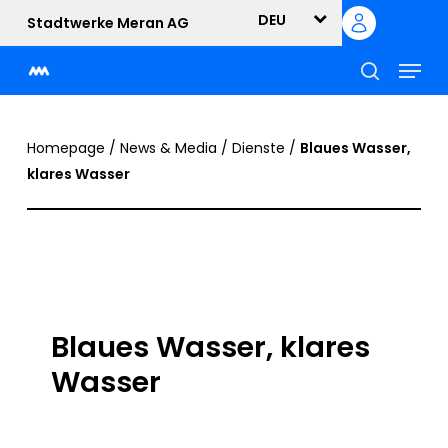
Skip
DEU
Stadtwerke Meran AG
to
Menu
main
content
suche
Homepage
/
News & Media
/
Dienste
/
Blaues Wasser,
klares Wasser
Blaues Wasser, klares
Wasser