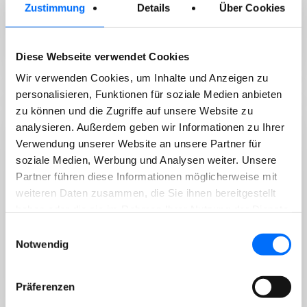
Wertstoffsammlung im Stadtgebiet weiter aus. Am
Zustimmung
Details
Über Cookies
Vigil-Platz wurde…
Diese Webseite verwendet Cookies
Wir verwenden Cookies, um Inhalte und Anzeigen zu
personalisieren, Funktionen für soziale Medien anbieten
DIENSTE
zu können und die Zugriffe auf unsere Website zu
analysieren. Außerdem geben wir Informationen zu Ihrer
29/07/2026
Verwendung unserer Website an unsere Partner für
Sammlung von gefährlichen
soziale Medien, Werbung und Analysen weiter. Unsere
Hausabfällen
Partner führen diese Informationen möglicherweise mit
weiteren Daten zusammen, die Sie ihnen bereitgestellt
haben oder die sie im Rahmen Ihrer Nutzung der Dienste
gesammelt haben.
Einwilligungsauswahl
Notwendig
Sehr geehrter Kunde, wir machen darauf aufmerksam,
dass die nächste mobile Sammlung von gefährlichen
Hausabfällen…
Präferenzen