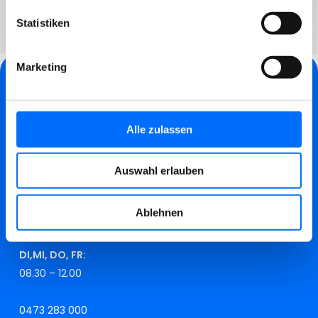
Statistiken
Marketing
HAUPTSITZ
L.-Zuegg-Str. 28/A
Alle zulassen
Fußgängereingang
Auswahl erlauben
A.-Brogliati-Str. 12
Einfahrt für Fahrzeuge
Ablehnen
MO:
08.30 – 12.00 und 15.00 – 17.00
DI,MI, DO, FR:
08.30 – 12.00
0473 283 000