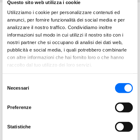
Questo sito web utilizza i cookie
Utilizziamo i cookie per personalizzare contenuti ed
Il nostro team
annunci, per fornire funzionalità dei social media e per
analizzare il nostro traffico. Condividiamo inoltre
informazioni sul modo in cui utilizzi il nostro sito con i
Consiglio di Amministrazione
Collegio Sindacale
nostri partner che si occupano di analisi dei dati web,
pubblicità e social media, i quali potrebbero combinarle
Direzione e Amministrazione
Servizi
con altre informazioni che hai fornito loro o che hanno
raccolto dal tuo utilizzo dei loro servizi.
Servizio clienti
CED
Selezione
Necessari
del
consenso
Preferenze
Statistiche