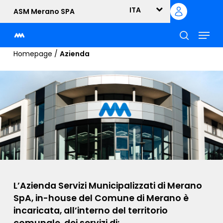
Skip
ITA
ASM Merano SPA
to
Menu
main
content
cerca
Homepage
/
Azienda
L’Azienda Servizi Municipalizzati di Merano
SpA, in-house del Comune di Merano è
incaricata, all’interno del territorio