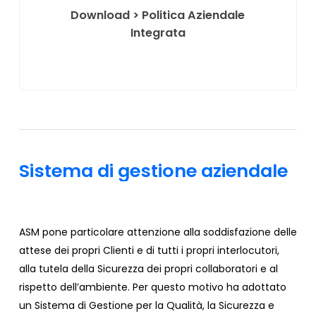
ottimizzare l’utilizzo di risorse energetiche,
Download > Politica Aziendale
evitando gli sprechi, riducendo i consumi, e
Integrata
utilizzando le migliori tecnologie disponibili;
ove possibile orientarsi su forme di energia
alternativa e a basso impatto ambientale.
Sistema
di
gestione
aziendale
ASM pone particolare attenzione alla soddisfazione delle
attese dei propri Clienti e di tutti i propri interlocutori,
alla tutela della Sicurezza dei propri collaboratori e al
rispetto dell’ambiente. Per questo motivo ha adottato
un Sistema di Gestione per la Qualità, la Sicurezza e