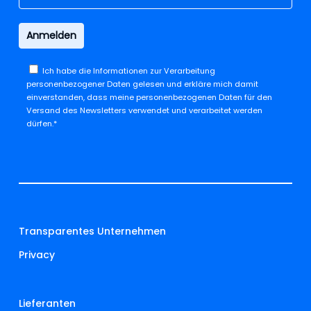
Ich habe die
Informationen zur Verarbeitung
personenbezogener Daten
gelesen und erkläre mich damit
einverstanden, dass meine personenbezogenen Daten für den
Versand des Newsletters verwendet und verarbeitet werden
dürfen.*
Transparentes Unternehmen
Privacy
Lieferanten