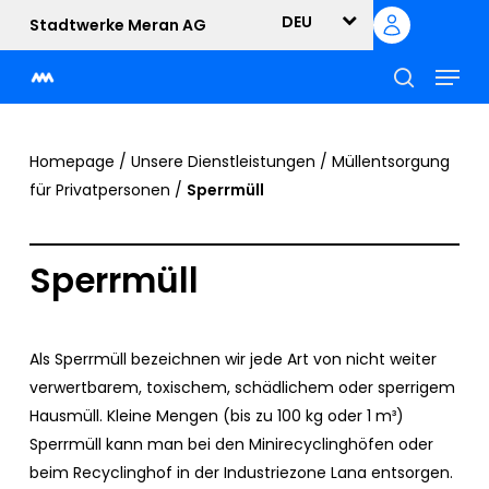
Skip
DEU
Stadtwerke Meran AG
to
Menu
main
content
suche
Homepage
/
Unsere Dienstleistungen
/
Müllentsorgung
für Privatpersonen
/
Sperrmüll
Sperrmüll
Als Sperrmüll bezeichnen wir jede Art von nicht weiter
verwertbarem, toxischem, schädlichem oder sperrigem
Hausmüll. Kleine Mengen (bis zu 100 kg oder 1 m³)
Sperrmüll kann man bei den Minirecyclinghöfen oder
beim Recyclinghof in der Industriezone Lana entsorgen.