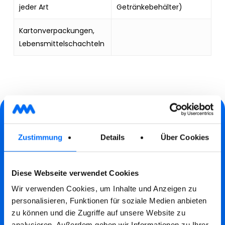
jeder Art
Getränkebehälter)
Kartonverpackungen,
Lebensmittelschachteln
HAUPTSITZ
Zustimmung
Details
Über Cookies
L.-Zuegg-Str. 28/A
Fußgängereingang
Diese Webseite verwendet Cookies
A.-Brogliati-Str. 12
Wir verwenden Cookies, um Inhalte und Anzeigen zu
Einfahrt für Fahrzeuge
personalisieren, Funktionen für soziale Medien anbieten
zu können und die Zugriffe auf unsere Website zu
analysieren. Außerdem geben wir Informationen zu Ihrer