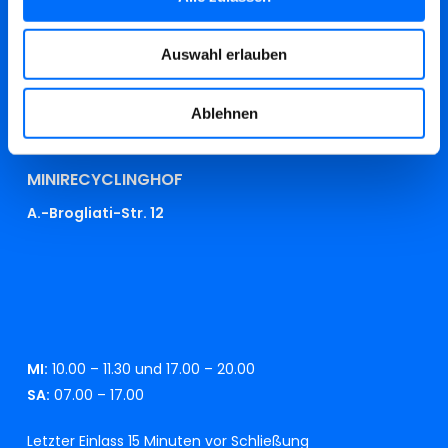
MI:
08.00 – 12.00
SA:
07.00 – 12.00
Auswahl erlauben
FR, SO:
GESCHLOSSEN
Letzter Einlass 20 Minuten vor Schließung
Ablehnen
MINIRECYCLINGHOF
A.-Brogliati-Str. 12
MI:
10.00 – 11.30 und 17.00 – 20.00
SA:
07.00 – 17.00
Letzter Einlass 15 Minuten vor Schließung