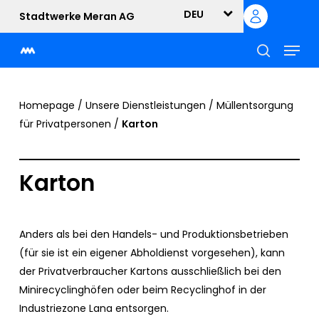
Skip
DEU
Stadtwerke Meran AG
to
Menu
main
content
suche
Homepage
/
Unsere Dienstleistungen
/
Müllentsorgung
für Privatpersonen
/
Karton
Karton
Anders als bei den Handels- und Produktionsbetrieben
(für sie ist ein eigener Abholdienst vorgesehen), kann
der Privatverbraucher Kartons ausschließlich bei den
Minirecyclinghöfen oder beim Recyclinghof in der
Industriezone Lana entsorgen.