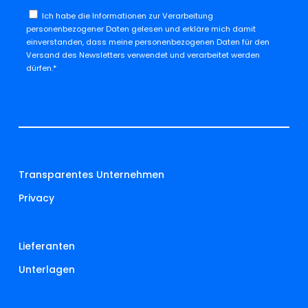
Ich habe die
Informationen zur Verarbeitung
personenbezogener Daten
gelesen und erkläre mich damit
einverstanden, dass meine personenbezogenen Daten für den
Versand des Newsletters verwendet und verarbeitet werden
dürfen.*
Transparentes Unternehmen
Privacy
Lieferanten
Unterlagen