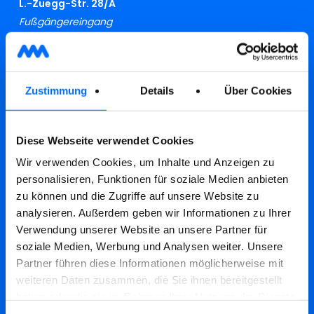
L.-Zuegg-Str. 28/A
Fußgängereingang
A.-Brogliati-Str. 12
Einfahrt für Fahrzeuge
Zustimmung
Details
Über Cookies
MO:
08.30 – 12.00 und 15.00 – 17.00
DI,MI, DO, FR:
Diese Webseite verwendet Cookies
08.30 – 12.00
Wir verwenden Cookies, um Inhalte und Anzeigen zu
personalisieren, Funktionen für soziale Medien anbieten
0473 283 000
zu können und die Zugriffe auf unsere Website zu
info@swmeran.it
analysieren. Außerdem geben wir Informationen zu Ihrer
beschwerden@swmeran.it
Verwendung unserer Website an unsere Partner für
soziale Medien, Werbung und Analysen weiter. Unsere
Partner führen diese Informationen möglicherweise mit
RECYCLINGHOF
weiteren Daten zusammen, die Sie ihnen bereitgestellt
Industriestraße 24
haben oder die sie im Rahmen Ihrer Nutzung der Dienste
Lana
gesammelt haben.