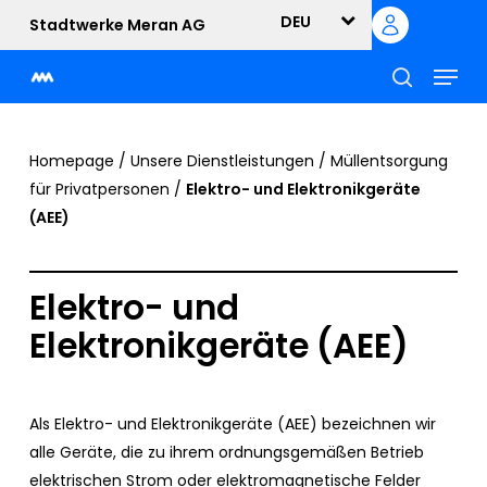
Skip
DEU
Stadtwerke Meran AG
to
Menu
main
content
suche
Homepage
/
Unsere Dienstleistungen
/
Müllentsorgung
für Privatpersonen
/
Elektro- und Elektronikgeräte
(AEE)
Elektro- und
Elektronikgeräte (AEE)
Als Elektro- und Elektronikgeräte (AEE) bezeichnen wir
alle Geräte, die zu ihrem ordnungsgemäßen Betrieb
elektrischen Strom oder elektromagnetische Felder