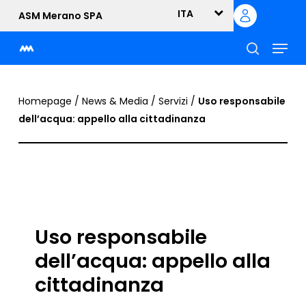
Skip
ITA
ASM Merano SPA
to
Menu
main
content
cerca
Homepage
/
News & Media
/
Servizi
/
Uso responsabile
dell’acqua: appello alla cittadinanza
Uso responsabile
dell’acqua: appello alla
cittadinanza