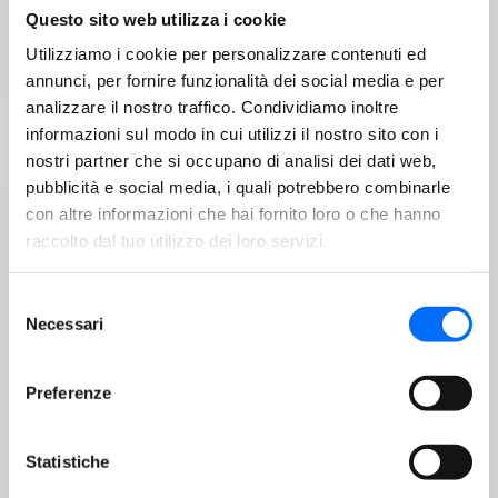
Questo sito web utilizza i cookie
verrà effettuata. La raccolta dell’umido si…
Utilizziamo i cookie per personalizzare contenuti ed
annunci, per fornire funzionalità dei social media e per
analizzare il nostro traffico. Condividiamo inoltre
informazioni sul modo in cui utilizzi il nostro sito con i
SERVIZI
nostri partner che si occupano di analisi dei dati web,
pubblicità e social media, i quali potrebbero combinarle
31/07/2026
con altre informazioni che hai fornito loro o che hanno
Inaugurata la quinta pressa per il
raccolto dal tuo utilizzo dei loro servizi.
cartone in Piazza San Vigilio
Selezione
Necessari
del
consenso
Azienda Servizi Municipalizzati di Merano (ASM)
Preferenze
continua ad ampliare la rete di raccolta differenziata
nel…
Statistiche