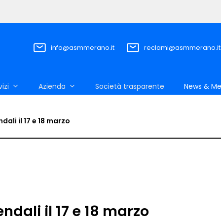
info@asmmerano.it
reclami@asmmerano.it
vizi
Azienda
Società trasparente
News & Me
dali il 17 e 18 marzo
endali il 17 e 18 marzo