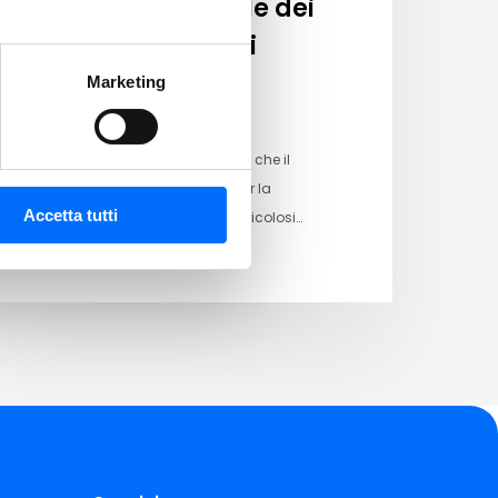
Raccolta mobile dei
rifiuti pericolosi
Marketing
Gentile Cliente, Ti ricordiamo che il
prossimo appuntamento per la
Accetta tutti
raccolta mobile dei rifiuti pericolosi…