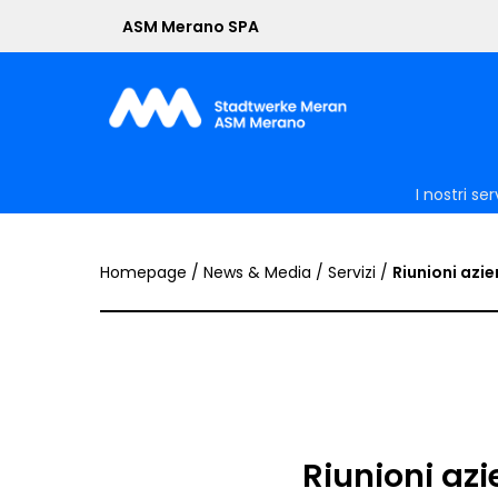
Skip
ASM Merano SPA
to
main
content
I nostri ser
Homepage
/
News & Media
/
Servizi
/
Riunioni azien
Riunioni azi