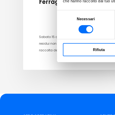
Ferragosto
che hanno raccolto dal tuo uti
Selezione
Necessari
del
consenso
Sabato 15 agosto la raccolta dei rifiuti
residui non verrà effettuata. La
Rifiuta
raccolta dell’umido si…