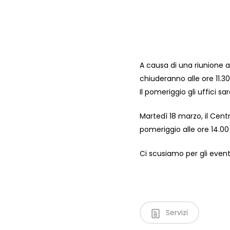
Premi Invio per cercare o ESC per chiudere
A causa di una riunione azi
chiuderanno alle ore 11.30
Il pomeriggio gli uffici sa
Martedì 18 marzo, il Centro
pomeriggio alle ore 14.00 
Ci scusiamo per gli eventu
Servizi