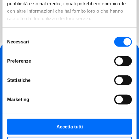
pubblicità e social media, i quali potrebbero combinarle
pericolosi…
con altre informazioni che hai fornito loro o che hanno
raccolto dal tuo utilizzo dei loro servizi.
Selezione
Necessari
del
consenso
Preferenze
SEDE OPERATIVA
Via L. Zuegg 28/A
Statistiche
ingresso pedonale
Via A. Brogliati 12
Marketing
ingresso con autoveicoli
LUN:
08.30 – 12.00 e 15:00 – 17:00
Accetta tutti
MAR, MER, GIO, VEN:
08.30 – 12.00