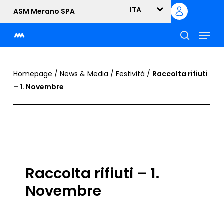
Skip
ITA
ASM Merano SPA
to
Menu
main
content
cerca
Homepage
/
News & Media
/
Festività
/
Raccolta rifiuti
– 1. Novembre
Raccolta rifiuti – 1.
Novembre