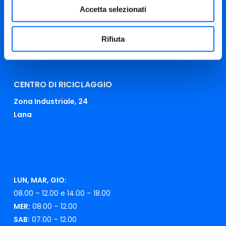
Accetta selezionati
0473 283 000
info@asmmerano.it
Rifiuta
reclami@asmmerano.it
CENTRO DI RICICLAGGIO
Zona Industriale, 24
Lana
LUN, MAR, GIO:
08.00 – 12.00 e 14.00 – 18.00
MER:
08.00 – 12.00
SAB:
07.00 – 12.00