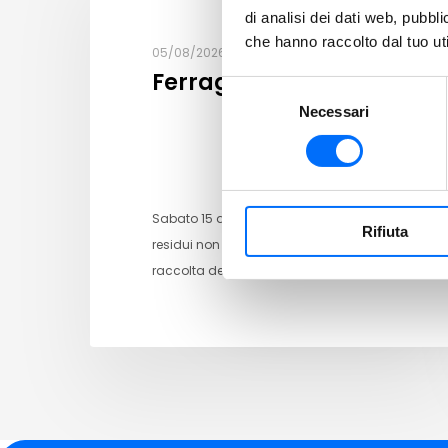
di analisi dei dati web, pubbl
che hanno raccolto dal tuo uti
05/08/2026
Ferragosto
Selezione
Necessari
del
consenso
Sabato 15 agosto la raccolta dei rifiuti
Rifiuta
residui non verrà effettuata. La
raccolta dell’umido si…