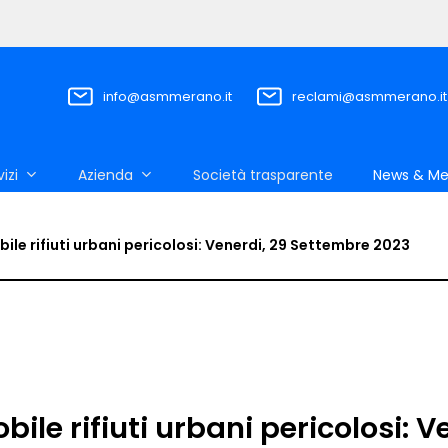
info@asmmerano.it
reclami@asmmerano.it
vizi
Azienda
Società trasparente
News & Me
ile rifiuti urbani pericolosi: Venerdi, 29 Settembre 2023
ile rifiuti urbani pericolosi: V