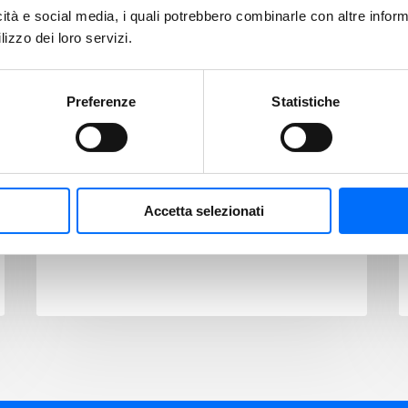
icità e social media, i quali potrebbero combinarle con altre inform
lizzo dei loro servizi.
31/07/2026
Inaugurata la
quinta pressa per il
Preferenze
Statistiche
cartone in Piazza
San Vigilio
Azienda Servizi Municipalizzati di
Accetta selezionati
Merano (ASM) continua ad ampliare la
rete di raccolta differenziata nel…