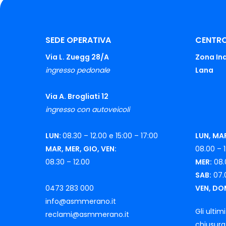
SEDE OPERATIVA
CENTRO
Via L. Zuegg 28/A
Zona Ind
ingresso pedonale
Lana
Via A. Brogliati 12
ingresso con autoveicoli
LUN:
08.30 – 12.00 e 15:00 – 17:00
LUN, MAR
MAR, MER, GIO, VEN:
08.00 – 1
08.30 – 12.00
MER:
08.
SAB:
07.0
0473 283 000
VEN, DO
info@asmmerano.it
Gli ultim
reclami@asmmerano.it
chiusura