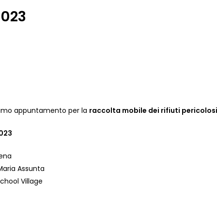
2023
ossimo appuntamento per la
raccolta mobile dei rifiuti pericolos
2023
Rena
 Maria Assunta
School Village