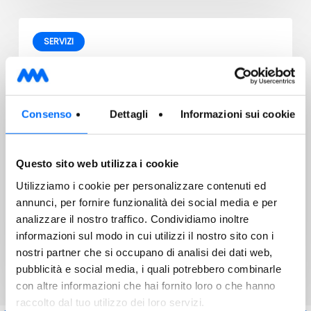
SERVIZI
29/07/2026
Raccolta mobile dei rifiuti pericolosi
Consenso
Dettagli
Informazioni sui cookie
Questo sito web utilizza i cookie
Utilizziamo i cookie per personalizzare contenuti ed
Gentile Cliente, Ti ricordiamo che il prossimo
annunci, per fornire funzionalità dei social media e per
appuntamento per la raccolta mobile dei rifiuti
analizzare il nostro traffico. Condividiamo inoltre
pericolosi…
informazioni sul modo in cui utilizzi il nostro sito con i
nostri partner che si occupano di analisi dei dati web,
pubblicità e social media, i quali potrebbero combinarle
con altre informazioni che hai fornito loro o che hanno
raccolto dal tuo utilizzo dei loro servizi.