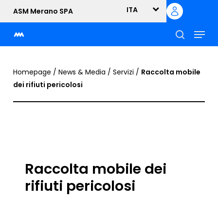
Skip
ITA
ASM Merano SPA
to
Menu
main
content
cerca
Homepage
/
News & Media
/
Servizi
/
Raccolta mobile
dei rifiuti pericolosi
Raccolta mobile dei
rifiuti pericolosi