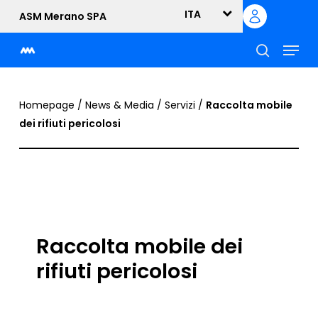
Skip
ITA
ASM Merano SPA
to
Menu
main
content
cerca
Homepage
/
News & Media
/
Servizi
/
Raccolta mobile
dei rifiuti pericolosi
Raccolta mobile dei
rifiuti pericolosi