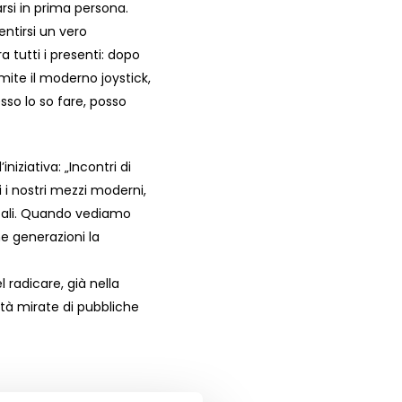
rsi in prima persona.
entirsi un vero
 tutti i presenti: dopo
ite il moderno joystick,
sso lo so fare, posso
niziativa: „Incontri di
 i nostri mezzi moderni,
ntali. Quando vediamo
me generazioni la
l radicare, già nella
ità mirate di pubbliche