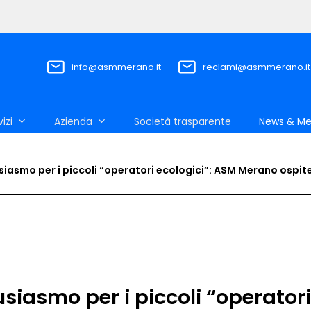
info@asmmerano.it
reclami@asmmerano.it
vizi
Azienda
Società trasparente
News & Me
iasmo per i piccoli “operatori ecologici”: ASM Merano ospite d
iasmo per i piccoli “operatori 