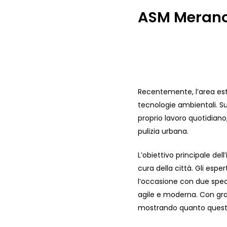
ASM Merano o
Premi Invio per cercare o ESC per chiudere
Recentemente, l’area este
tecnologie ambientali. Su
proprio lavoro quotidian
pulizia urbana.
L’obiettivo principale dell
cura della città. Gli esp
l’occasione con due speci
agile e moderna. Con gran
mostrando quanto questi 