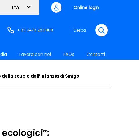
Online login
ITA
cerca
+ 39 0473 283 000
Cerca
dia
Lavora con noi
FAQs
Contatti
ella scuola dell’infanzia di Sinigo
ecologici”: