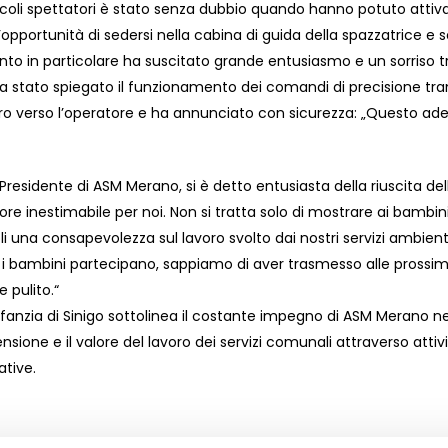
coli spettatori è stato senza dubbio quando hanno potuto attiva
pportunità di sedersi nella cabina di guida della spazzatrice e s
o in particolare ha suscitato grande entusiasmo e un sorriso tra
a stato spiegato il funzionamento dei comandi di precisione tram
ero verso l’operatore e ha annunciato con sicurezza: „Questo ade
 Presidente di ASM Merano, si è detto entusiasta della riuscita dell’i
re inestimabile per noi. Non si tratta solo di mostrare ai bambini
li una consapevolezza sul lavoro svolto dai nostri servizi ambie
ui i bambini partecipano, sappiamo di aver trasmesso alle prossi
 pulito.“
’infanzia di Sinigo sottolinea il costante impegno di ASM Merano ne
nsione e il valore del lavoro dei servizi comunali attraverso attiv
ative.