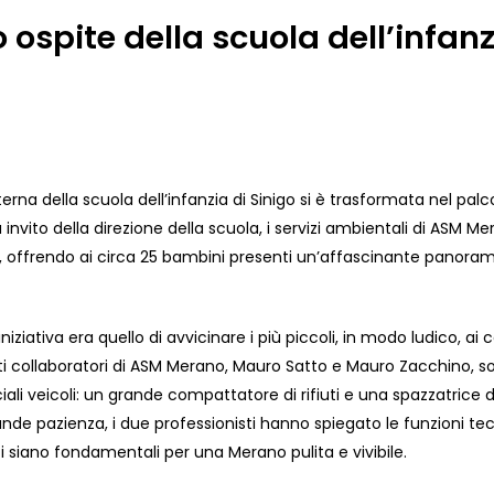
spite della scuola dell’infanz
rna della scuola dell’infanzia di Sinigo si è trasformata nel pa
 invito della direzione della scuola, i servizi ambientali di ASM M
o, offrendo ai circa 25 bambini presenti un’affascinante panora
’iniziativa era quello di avvicinare i più piccoli, in modo ludico, a
erti collaboratori di ASM Merano, Mauro Satto e Mauro Zacchino, so
ali veicoli: un grande compattatore di rifiuti e una spazzatrice d
de pazienza, i due professionisti hanno spiegato le funzioni te
siano fondamentali per una Merano pulita e vivibile.