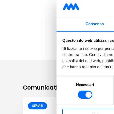
Servizi
Consenso
Questo sito web utilizza i c
Utilizziamo i cookie per perso
nostro traffico. Condividiamo 
di analisi dei dati web, pubbl
che hanno raccolto dal tuo uti
Selezione
Necessari
del
Comunicati correlati
consenso
SERVIZI