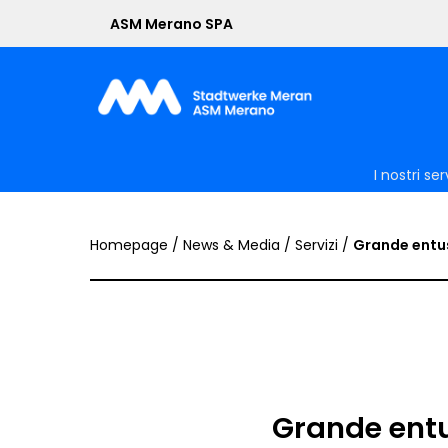
Skip
ASM Merano SPA
to
main
content
I nostri ser
Homepage
/
News & Media
/
Servizi
/
Grande entus
Grande entus