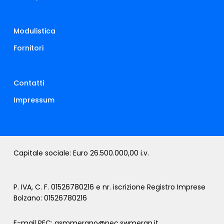
Modulistica
Fornitori
Contatti
Impressum
Capitale sociale: Euro 26.500.000,00 i.v.
P. IVA, C. F. 01526780216 e nr. iscrizione Registro Imprese
Bolzano: 01526780216
E-mail PEC:
asmmerano@pec.swmeran.it