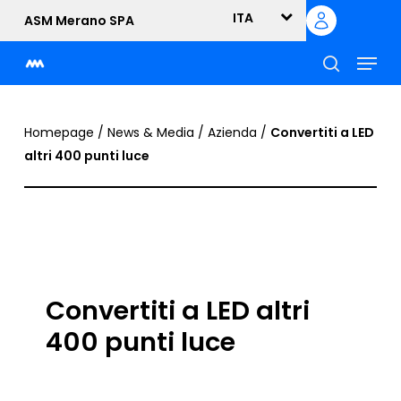
Skip
ITA
ASM Merano SPA
to
Menu
main
content
cerca
Homepage
/
News & Media
/
Azienda
/
Convertiti a LED
altri 400 punti luce
Convertiti a LED altri
400 punti luce