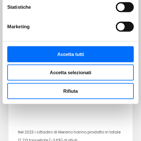
Statistiche
Giovedì 11 aprile, a causa di uno sciopero nazionale
Marketing
proclamato dai sindacati per le prime…
Accetta tutti
AZIENDA
Accetta selezionati
22/03/2024
Merano sempre più riciclona
Rifiuta
Nel 2023 i cittadini di Merano hanno prodotto in totale
17.713 tonnellate (-3,6%) di rifiuti.…