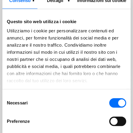
Consenso
Dettagli
Informazioni sui cookie
Variazione del codice SDI per l’invio
delle fatture elettroniche
Questo sito web utilizza i cookie
Utilizziamo i cookie per personalizzare contenuti ed
annunci, per fornire funzionalità dei social media e per
analizzare il nostro traffico. Condividiamo inoltre
Gentili Fornitori, desideriamo informarvi che, a partire
informazioni sul modo in cui utilizzi il nostro sito con i
dal 01 Gennaio 2026, il nostro codice destinatario…
nostri partner che si occupano di analisi dei dati web,
pubblicità e social media, i quali potrebbero combinarle
con altre informazioni che hai fornito loro o che hanno
raccolto dal tuo utilizzo dei loro servizi.
AZIENDA
Selezione
Necessari
11/04/2024
del
Sciopero giovedì 11 aprile
consenso
Preferenze