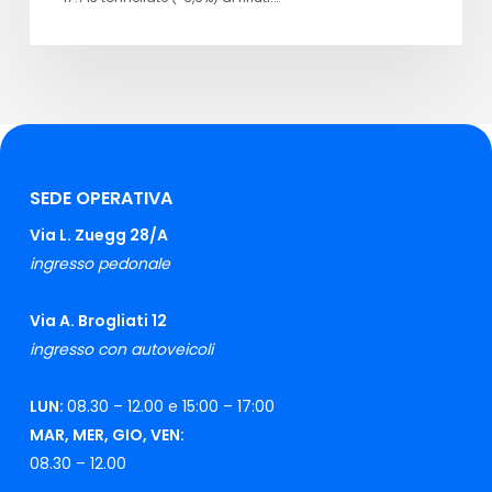
SEDE OPERATIVA
Via L. Zuegg 28/A
ingresso pedonale
Via A. Brogliati 12
ingresso con autoveicoli
LUN:
08.30 – 12.00 e 15:00 – 17:00
MAR, MER, GIO, VEN:
08.30 – 12.00